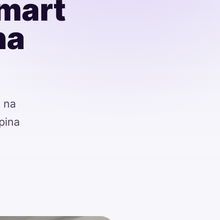
Smart
na
 na
pina