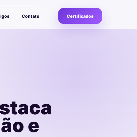
tigos
Contato
Certificados
staca
ão e