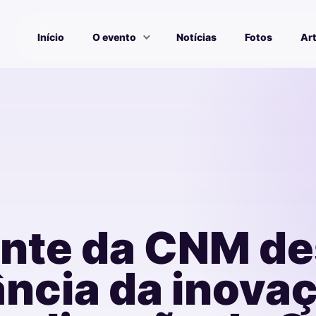
Início
O evento
Notícias
Fotos
Ar
ente da CNM de
ncia da inovaç